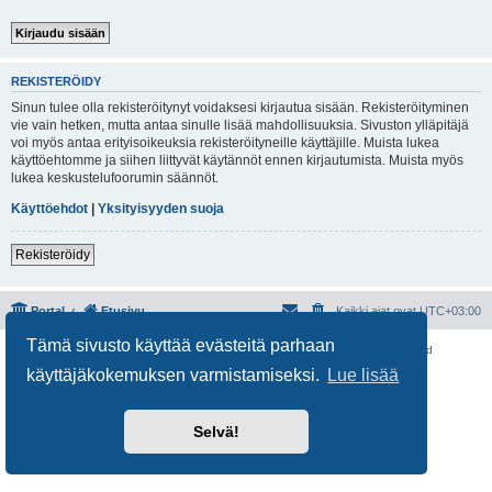
REKISTERÖIDY
Sinun tulee olla rekisteröitynyt voidaksesi kirjautua sisään. Rekisteröityminen
vie vain hetken, mutta antaa sinulle lisää mahdollisuuksia. Sivuston ylläpitäjä
voi myös antaa erityisoikeuksia rekisteröityneille käyttäjille. Muista lukea
käyttöehtomme ja siihen liittyvät käytännöt ennen kirjautumista. Muista myös
lukea keskustelufoorumin säännöt.
Käyttöehdot
|
Yksityisyyden suoja
Rekisteröidy
Portal
Etusivu
Kaikki ajat ovat
UTC+03:00
Tämä sivusto käyttää evästeitä parhaan
Keskustelufoorumin ohjelmisto
phpBB
® Forum Software © phpBB Limited
Käännös: phpBB Suomi (lurttinen, harritapio, Pettis)
käyttäjäkokemuksen varmistamiseksi.
Lue lisää
Yksityisyys
|
Ehdot
Selvä!