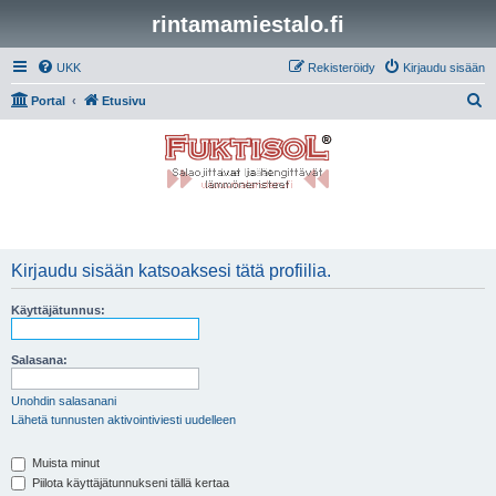
rintamamiestalo.fi
UKK
Rekisteröidy
Kirjaudu sisään
E
Portal
Etusivu
t
s
i
Kirjaudu sisään katsoaksesi tätä profiilia.
Käyttäjätunnus:
Salasana:
Unohdin salasanani
Lähetä tunnusten aktivointiviesti uudelleen
Muista minut
Piilota käyttäjätunnukseni tällä kertaa