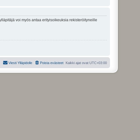
lläpitäjä voi myös antaa erityisoikeuksia rekisteröityneille
Viesti Ylläpidolle
Poista evästeet
Kaikki ajat ovat
UTC+03:00