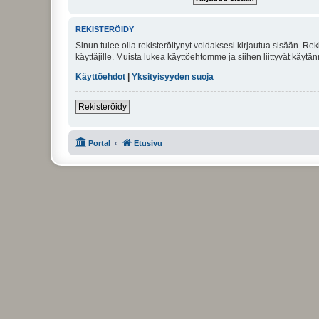
REKISTERÖIDY
Sinun tulee olla rekisteröitynyt voidaksesi kirjautua sisään. Rek
käyttäjille. Muista lukea käyttöehtomme ja siihen liittyvät käy
Käyttöehdot
|
Yksityisyyden suoja
Rekisteröidy
Portal
Etusivu