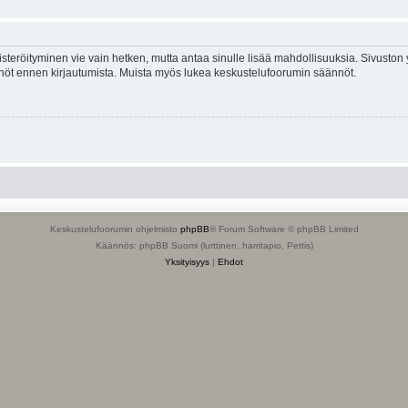
isteröityminen vie vain hetken, mutta antaa sinulle lisää mahdollisuuksia. Sivuston y
tännöt ennen kirjautumista. Muista myös lukea keskustelufoorumin säännöt.
Keskustelufoorumin ohjelmisto
phpBB
® Forum Software © phpBB Limited
Käännös: phpBB Suomi (lurttinen, harritapio, Pettis)
Yksityisyys
|
Ehdot