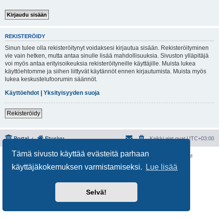
REKISTERÖIDY
Sinun tulee olla rekisteröitynyt voidaksesi kirjautua sisään. Rekisteröityminen
vie vain hetken, mutta antaa sinulle lisää mahdollisuuksia. Sivuston ylläpitäjä
voi myös antaa erityisoikeuksia rekisteröityneille käyttäjille. Muista lukea
käyttöehtomme ja siihen liittyvät käytännöt ennen kirjautumista. Muista myös
lukea keskustelufoorumin säännöt.
Käyttöehdot
|
Yksityisyyden suoja
Rekisteröidy
Portal
Etusivu
Kaikki ajat ovat
UTC+03:00
Tämä sivusto käyttää evästeitä parhaan
Keskustelufoorumin ohjelmisto
phpBB
® Forum Software © phpBB Limited
Käännös: phpBB Suomi (lurttinen, harritapio, Pettis)
käyttäjäkokemuksen varmistamiseksi.
Lue lisää
Yksityisyys
|
Ehdot
Selvä!