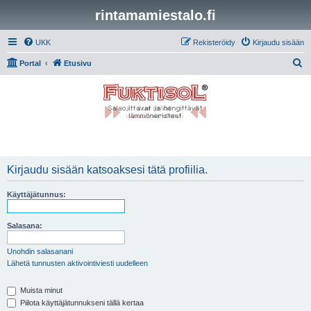
rintamamiestalo.fi
UKK
Rekisteröidy
Kirjaudu sisään
E
Portal
Etusivu
t
s
i
Kirjaudu sisään katsoaksesi tätä profiilia.
Käyttäjätunnus:
Salasana:
Unohdin salasanani
Lähetä tunnusten aktivointiviesti uudelleen
Muista minut
Piilota käyttäjätunnukseni tällä kertaa