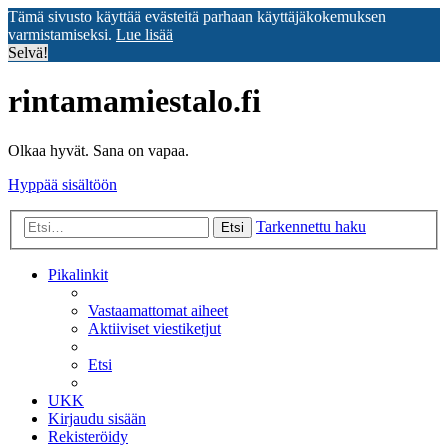
Tämä sivusto käyttää evästeitä parhaan käyttäjäkokemuksen
varmistamiseksi.
Lue lisää
Selvä!
rintamamiestalo.fi
Olkaa hyvät. Sana on vapaa.
Hyppää sisältöön
Tarkennettu haku
Etsi
Pikalinkit
Vastaamattomat aiheet
Aktiiviset viestiketjut
Etsi
UKK
Kirjaudu sisään
Rekisteröidy