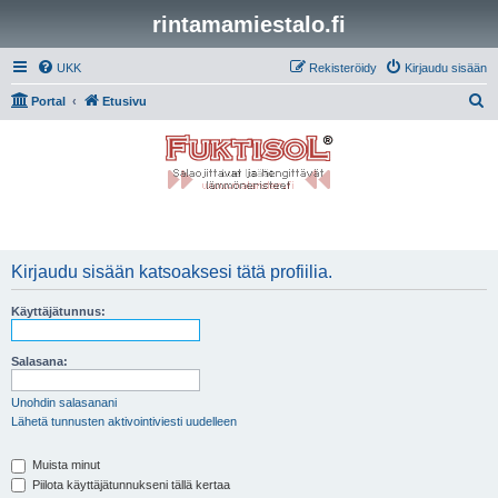
rintamamiestalo.fi
UKK
Rekisteröidy
Kirjaudu sisään
E
Portal
Etusivu
t
s
i
Kirjaudu sisään katsoaksesi tätä profiilia.
Käyttäjätunnus:
Salasana:
Unohdin salasanani
Lähetä tunnusten aktivointiviesti uudelleen
Muista minut
Piilota käyttäjätunnukseni tällä kertaa