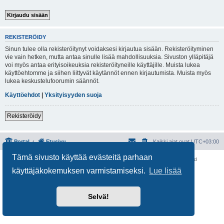
REKISTERÖIDY
Sinun tulee olla rekisteröitynyt voidaksesi kirjautua sisään. Rekisteröityminen
vie vain hetken, mutta antaa sinulle lisää mahdollisuuksia. Sivuston ylläpitäjä
voi myös antaa erityisoikeuksia rekisteröityneille käyttäjille. Muista lukea
käyttöehtomme ja siihen liittyvät käytännöt ennen kirjautumista. Muista myös
lukea keskustelufoorumin säännöt.
Käyttöehdot
|
Yksityisyyden suoja
Rekisteröidy
Portal
Etusivu
Kaikki ajat ovat
UTC+03:00
Tämä sivusto käyttää evästeitä parhaan
Keskustelufoorumin ohjelmisto
phpBB
® Forum Software © phpBB Limited
Käännös: phpBB Suomi (lurttinen, harritapio, Pettis)
käyttäjäkokemuksen varmistamiseksi.
Lue lisää
Yksityisyys
|
Ehdot
Selvä!