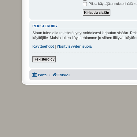
Piilota käyttäjätunnukseni tällä k
REKISTERÖIDY
Sinun tulee olla rekisteröitynyt voidaksesi kirjautua sisään. Rek
käyttäjille. Muista lukea käyttöehtomme ja siihen liittyvät käy
Käyttöehdot
|
Yksityisyyden suoja
Rekisteröidy
Portal
Etusivu