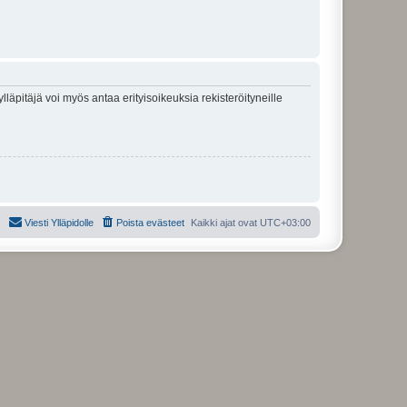
lläpitäjä voi myös antaa erityisoikeuksia rekisteröityneille
Viesti Ylläpidolle
Poista evästeet
Kaikki ajat ovat
UTC+03:00