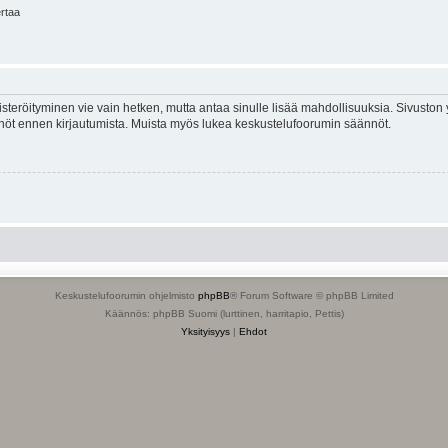
ertaa
isteröityminen vie vain hetken, mutta antaa sinulle lisää mahdollisuuksia. Sivuston y
tännöt ennen kirjautumista. Muista myös lukea keskustelufoorumin säännöt.
Keskustelufoorumin ohjelmisto
phpBB
® Forum Software © phpBB Limited
Käännös: phpBB Suomi (lurttinen, harritapio, Pettis)
Yksityisyys
|
Ehdot