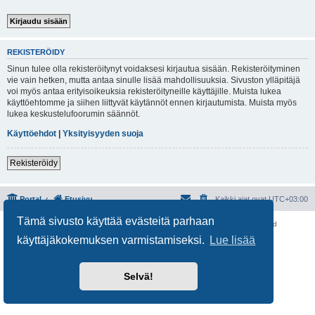
REKISTERÖIDY
Sinun tulee olla rekisteröitynyt voidaksesi kirjautua sisään. Rekisteröityminen
vie vain hetken, mutta antaa sinulle lisää mahdollisuuksia. Sivuston ylläpitäjä
voi myös antaa erityisoikeuksia rekisteröityneille käyttäjille. Muista lukea
käyttöehtomme ja siihen liittyvät käytännöt ennen kirjautumista. Muista myös
lukea keskustelufoorumin säännöt.
Käyttöehdot
|
Yksityisyyden suoja
Rekisteröidy
Portal
Etusivu
Kaikki ajat ovat
UTC+03:00
Tämä sivusto käyttää evästeitä parhaan
Keskustelufoorumin ohjelmisto
phpBB
® Forum Software © phpBB Limited
Käännös: phpBB Suomi (lurttinen, harritapio, Pettis)
käyttäjäkokemuksen varmistamiseksi.
Lue lisää
Yksityisyys
|
Ehdot
Selvä!