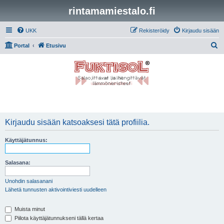
rintamamiestalo.fi
UKK
Rekisteröidy
Kirjaudu sisään
E
Portal
Etusivu
t
s
i
Kirjaudu sisään katsoaksesi tätä profiilia.
Käyttäjätunnus:
Salasana:
Unohdin salasanani
Lähetä tunnusten aktivointiviesti uudelleen
Muista minut
Piilota käyttäjätunnukseni tällä kertaa