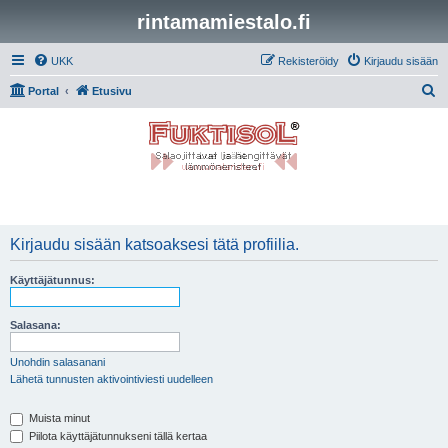
rintamamiestalo.fi
UKK
Rekisteröidy
Kirjaudu sisään
E
Portal
Etusivu
t
s
i
Kirjaudu sisään katsoaksesi tätä profiilia.
Käyttäjätunnus:
Salasana:
Unohdin salasanani
Lähetä tunnusten aktivointiviesti uudelleen
Muista minut
Piilota käyttäjätunnukseni tällä kertaa