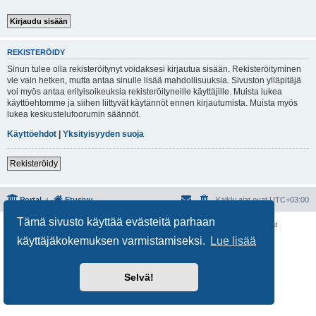
REKISTERÖIDY
Sinun tulee olla rekisteröitynyt voidaksesi kirjautua sisään. Rekisteröityminen
vie vain hetken, mutta antaa sinulle lisää mahdollisuuksia. Sivuston ylläpitäjä
voi myös antaa erityisoikeuksia rekisteröityneille käyttäjille. Muista lukea
käyttöehtomme ja siihen liittyvät käytännöt ennen kirjautumista. Muista myös
lukea keskustelufoorumin säännöt.
Käyttöehdot
|
Yksityisyyden suoja
Rekisteröidy
Portal
Etusivu
Kaikki ajat ovat
UTC+03:00
Tämä sivusto käyttää evästeitä parhaan
Keskustelufoorumin ohjelmisto
phpBB
® Forum Software © phpBB Limited
Käännös: phpBB Suomi (lurttinen, harritapio, Pettis)
käyttäjäkokemuksen varmistamiseksi.
Lue lisää
Yksityisyys
|
Ehdot
Selvä!