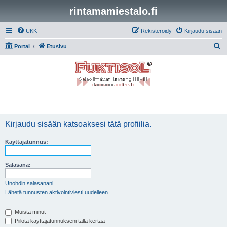
rintamamiestalo.fi
UKK
Rekisteröidy
Kirjaudu sisään
E
Portal
Etusivu
t
s
i
Kirjaudu sisään katsoaksesi tätä profiilia.
Käyttäjätunnus:
Salasana:
Unohdin salasanani
Lähetä tunnusten aktivointiviesti uudelleen
Muista minut
Piilota käyttäjätunnukseni tällä kertaa