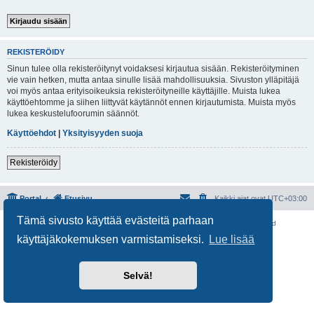
REKISTERÖIDY
Sinun tulee olla rekisteröitynyt voidaksesi kirjautua sisään. Rekisteröityminen
vie vain hetken, mutta antaa sinulle lisää mahdollisuuksia. Sivuston ylläpitäjä
voi myös antaa erityisoikeuksia rekisteröityneille käyttäjille. Muista lukea
käyttöehtomme ja siihen liittyvät käytännöt ennen kirjautumista. Muista myös
lukea keskustelufoorumin säännöt.
Käyttöehdot
|
Yksityisyyden suoja
Rekisteröidy
Portal
Etusivu
Kaikki ajat ovat
UTC+03:00
Tämä sivusto käyttää evästeitä parhaan
Keskustelufoorumin ohjelmisto
phpBB
® Forum Software © phpBB Limited
Käännös: phpBB Suomi (lurttinen, harritapio, Pettis)
käyttäjäkokemuksen varmistamiseksi.
Lue lisää
Yksityisyys
|
Ehdot
Selvä!