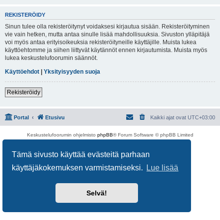
REKISTERÖIDY
Sinun tulee olla rekisteröitynyt voidaksesi kirjautua sisään. Rekisteröityminen
vie vain hetken, mutta antaa sinulle lisää mahdollisuuksia. Sivuston ylläpitäjä
voi myös antaa erityisoikeuksia rekisteröityneille käyttäjille. Muista lukea
käyttöehtomme ja siihen liittyvät käytännöt ennen kirjautumista. Muista myös
lukea keskustelufoorumin säännöt.
Käyttöehdot
|
Yksityisyyden suoja
Rekisteröidy
Portal
Etusivu
Kaikki ajat ovat
UTC+03:00
Keskustelufoorumin ohjelmisto
phpBB
® Forum Software © phpBB Limited
Käännös: phpBB Suomi (lurttinen, harritapio, Pettis)
Yksityisyys
|
Ehdot
Tämä sivusto käyttää evästeitä parhaan
käyttäjäkokemuksen varmistamiseksi.
Lue lisää
Selvä!