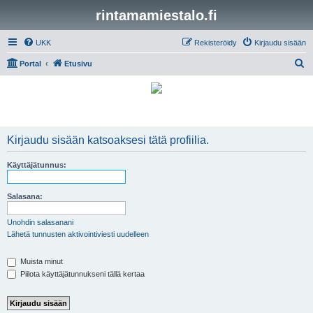
rintamamiestalo.fi
UKK
Rekisteröidy
Kirjaudu sisään
E
Portal
Etusivu
t
s
i
Kirjaudu sisään katsoaksesi tätä profiilia.
Käyttäjätunnus:
Salasana:
Unohdin salasanani
Lähetä tunnusten aktivointiviesti uudelleen
Muista minut
Piilota käyttäjätunnukseni tällä kertaa