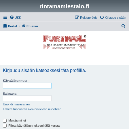
rintamamiestalo.fi
UKK
Rekisteröidy
Kirjaudu sisään
E
Portal
Etusivu
t
s
i
Kirjaudu sisään katsoaksesi tätä profiilia.
Käyttäjätunnus:
Salasana:
Unohdin salasanani
Lähetä tunnusten aktivointiviesti uudelleen
Muista minut
Piilota käyttäjätunnukseni tällä kertaa