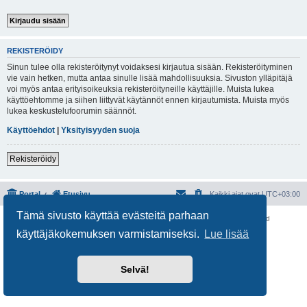
REKISTERÖIDY
Sinun tulee olla rekisteröitynyt voidaksesi kirjautua sisään. Rekisteröityminen
vie vain hetken, mutta antaa sinulle lisää mahdollisuuksia. Sivuston ylläpitäjä
voi myös antaa erityisoikeuksia rekisteröityneille käyttäjille. Muista lukea
käyttöehtomme ja siihen liittyvät käytännöt ennen kirjautumista. Muista myös
lukea keskustelufoorumin säännöt.
Käyttöehdot
|
Yksityisyyden suoja
Rekisteröidy
Portal
Etusivu
Kaikki ajat ovat
UTC+03:00
Tämä sivusto käyttää evästeitä parhaan
Keskustelufoorumin ohjelmisto
phpBB
® Forum Software © phpBB Limited
Käännös: phpBB Suomi (lurttinen, harritapio, Pettis)
käyttäjäkokemuksen varmistamiseksi.
Lue lisää
Yksityisyys
|
Ehdot
Selvä!