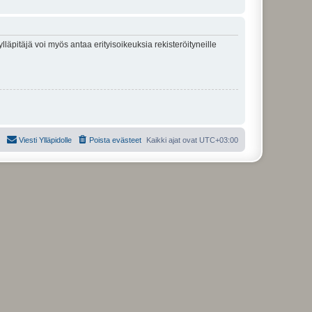
lläpitäjä voi myös antaa erityisoikeuksia rekisteröityneille
Viesti Ylläpidolle
Poista evästeet
Kaikki ajat ovat
UTC+03:00