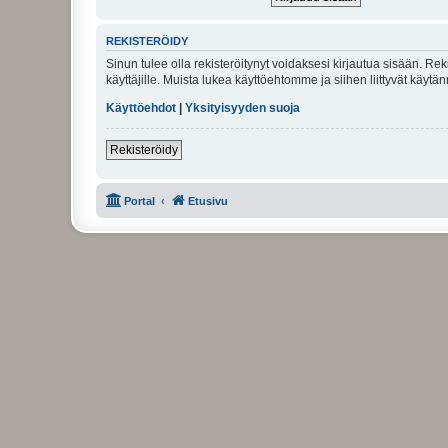
REKISTERÖIDY
Sinun tulee olla rekisteröitynyt voidaksesi kirjautua sisään. Rek
käyttäjille. Muista lukea käyttöehtomme ja siihen liittyvät käy
Käyttöehdot
|
Yksityisyyden suoja
Rekisteröidy
Portal
Etusivu