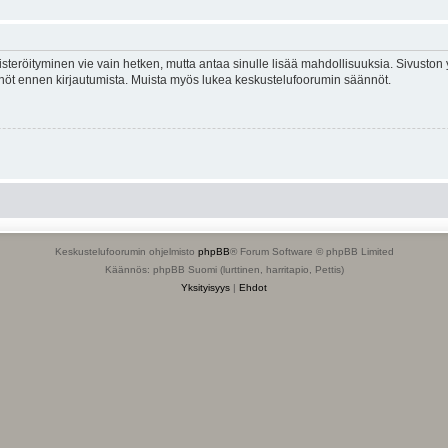
isteröityminen vie vain hetken, mutta antaa sinulle lisää mahdollisuuksia. Sivuston y
tännöt ennen kirjautumista. Muista myös lukea keskustelufoorumin säännöt.
Keskustelufoorumin ohjelmisto
phpBB
® Forum Software © phpBB Limited
Käännös: phpBB Suomi (lurttinen, harritapio, Pettis)
Yksityisyys
|
Ehdot