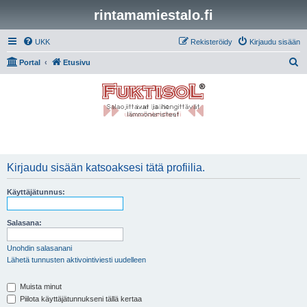
rintamamiestalo.fi
UKK
Rekisteröidy
Kirjaudu sisään
E
Portal
Etusivu
t
s
i
Kirjaudu sisään katsoaksesi tätä profiilia.
Käyttäjätunnus:
Salasana:
Unohdin salasanani
Lähetä tunnusten aktivointiviesti uudelleen
Muista minut
Piilota käyttäjätunnukseni tällä kertaa