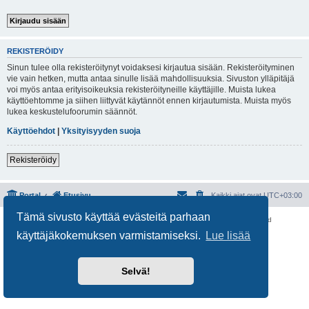
REKISTERÖIDY
Sinun tulee olla rekisteröitynyt voidaksesi kirjautua sisään. Rekisteröityminen
vie vain hetken, mutta antaa sinulle lisää mahdollisuuksia. Sivuston ylläpitäjä
voi myös antaa erityisoikeuksia rekisteröityneille käyttäjille. Muista lukea
käyttöehtomme ja siihen liittyvät käytännöt ennen kirjautumista. Muista myös
lukea keskustelufoorumin säännöt.
Käyttöehdot
|
Yksityisyyden suoja
Rekisteröidy
Portal
Etusivu
Kaikki ajat ovat
UTC+03:00
Tämä sivusto käyttää evästeitä parhaan
Keskustelufoorumin ohjelmisto
phpBB
® Forum Software © phpBB Limited
Käännös: phpBB Suomi (lurttinen, harritapio, Pettis)
käyttäjäkokemuksen varmistamiseksi.
Lue lisää
Yksityisyys
|
Ehdot
Selvä!