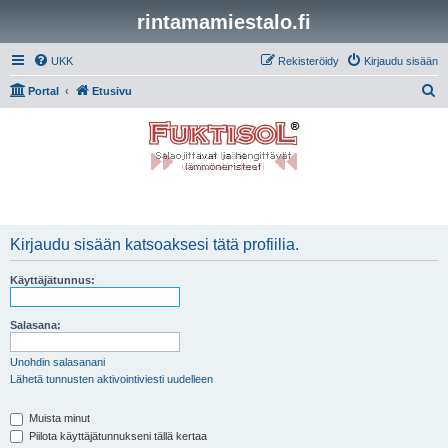
rintamamiestalo.fi
UKK
Rekisteröidy
Kirjaudu sisään
E
Portal
Etusivu
t
s
i
Kirjaudu sisään katsoaksesi tätä profiilia.
Käyttäjätunnus:
Salasana:
Unohdin salasanani
Lähetä tunnusten aktivointiviesti uudelleen
Muista minut
Piilota käyttäjätunnukseni tällä kertaa