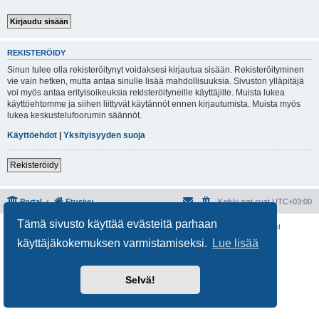
REKISTERÖIDY
Sinun tulee olla rekisteröitynyt voidaksesi kirjautua sisään. Rekisteröityminen
vie vain hetken, mutta antaa sinulle lisää mahdollisuuksia. Sivuston ylläpitäjä
voi myös antaa erityisoikeuksia rekisteröityneille käyttäjille. Muista lukea
käyttöehtomme ja siihen liittyvät käytännöt ennen kirjautumista. Muista myös
lukea keskustelufoorumin säännöt.
Käyttöehdot
|
Yksityisyyden suoja
Rekisteröidy
Portal
Etusivu
Kaikki ajat ovat
UTC+03:00
Tämä sivusto käyttää evästeitä parhaan
Keskustelufoorumin ohjelmisto
phpBB
® Forum Software © phpBB Limited
Käännös: phpBB Suomi (lurttinen, harritapio, Pettis)
käyttäjäkokemuksen varmistamiseksi.
Lue lisää
Yksityisyys
|
Ehdot
Selvä!