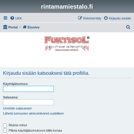
rintamamiestalo.fi
UKK
Rekisteröidy
Kirjaudu sisään
E
Portal
Etusivu
t
s
i
Kirjaudu sisään katsoaksesi tätä profiilia.
Käyttäjätunnus:
Salasana:
Unohdin salasanani
Lähetä tunnusten aktivointiviesti uudelleen
Muista minut
Piilota käyttäjätunnukseni tällä kertaa