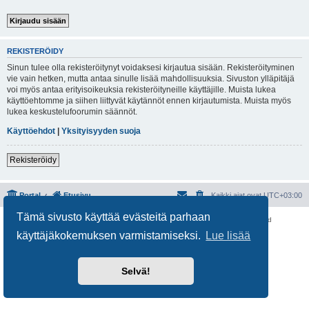
REKISTERÖIDY
Sinun tulee olla rekisteröitynyt voidaksesi kirjautua sisään. Rekisteröityminen
vie vain hetken, mutta antaa sinulle lisää mahdollisuuksia. Sivuston ylläpitäjä
voi myös antaa erityisoikeuksia rekisteröityneille käyttäjille. Muista lukea
käyttöehtomme ja siihen liittyvät käytännöt ennen kirjautumista. Muista myös
lukea keskustelufoorumin säännöt.
Käyttöehdot
|
Yksityisyyden suoja
Rekisteröidy
Portal
Etusivu
Kaikki ajat ovat
UTC+03:00
Tämä sivusto käyttää evästeitä parhaan
Keskustelufoorumin ohjelmisto
phpBB
® Forum Software © phpBB Limited
Käännös: phpBB Suomi (lurttinen, harritapio, Pettis)
käyttäjäkokemuksen varmistamiseksi.
Lue lisää
Yksityisyys
|
Ehdot
Selvä!