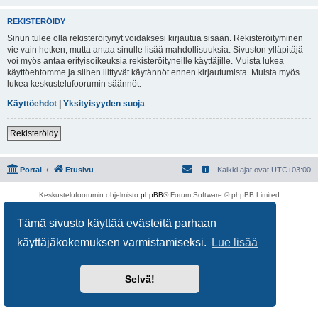
REKISTERÖIDY
Sinun tulee olla rekisteröitynyt voidaksesi kirjautua sisään. Rekisteröityminen
vie vain hetken, mutta antaa sinulle lisää mahdollisuuksia. Sivuston ylläpitäjä
voi myös antaa erityisoikeuksia rekisteröityneille käyttäjille. Muista lukea
käyttöehtomme ja siihen liittyvät käytännöt ennen kirjautumista. Muista myös
lukea keskustelufoorumin säännöt.
Käyttöehdot
|
Yksityisyyden suoja
Rekisteröidy
Portal
Etusivu
Kaikki ajat ovat
UTC+03:00
Keskustelufoorumin ohjelmisto
phpBB
® Forum Software © phpBB Limited
Käännös: phpBB Suomi (lurttinen, harritapio, Pettis)
Yksityisyys
|
Ehdot
Tämä sivusto käyttää evästeitä parhaan
käyttäjäkokemuksen varmistamiseksi.
Lue lisää
Selvä!