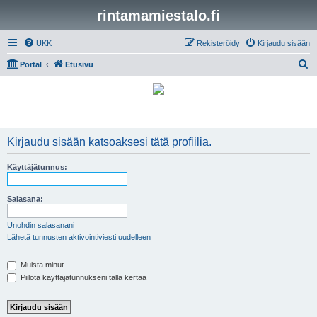
rintamamiestalo.fi
UKK
Rekisteröidy
Kirjaudu sisään
E
Portal
Etusivu
t
s
i
Kirjaudu sisään katsoaksesi tätä profiilia.
Käyttäjätunnus:
Salasana:
Unohdin salasanani
Lähetä tunnusten aktivointiviesti uudelleen
Muista minut
Piilota käyttäjätunnukseni tällä kertaa