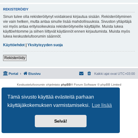
REKISTERÖIDY
Sinun tulee olla rekisteröitynyt voidaksesi kirjautua sisään. Rekisteröityminen
vie vain hetken, mutta antaa sinulle lisää mahdollisuuksia. Sivuston ylläpitäjä
voi myös antaa erityisoikeuksia rekisteröityneille käyttäjille. Muista lukea
käyttöehtomme ja siihen liittyvät käytännöt ennen kirjautumista. Muista myös
lukea keskustelufoorumin säännöt.
Käyttöehdot
|
Yksityisyyden suoja
Rekisteröidy
Portal
Etusivu
Kaikki ajat ovat
UTC+03:00
Keskustelufoorumin ohjelmisto
phpBB
® Forum Software © phpBB Limited
Käännös: phpBB Suomi (lurttinen, harritapio, Pettis)
Yksityisyys
|
Ehdot
Tämä sivusto käyttää evästeitä parhaan
käyttäjäkokemuksen varmistamiseksi.
Lue lisää
Selvä!