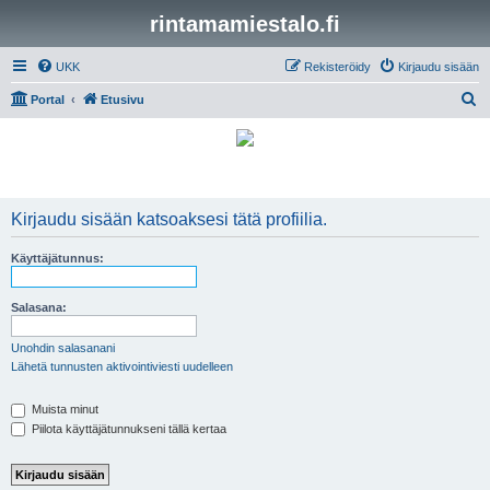
rintamamiestalo.fi
UKK
Rekisteröidy
Kirjaudu sisään
E
Portal
Etusivu
t
s
i
Kirjaudu sisään katsoaksesi tätä profiilia.
Käyttäjätunnus:
Salasana:
Unohdin salasanani
Lähetä tunnusten aktivointiviesti uudelleen
Muista minut
Piilota käyttäjätunnukseni tällä kertaa