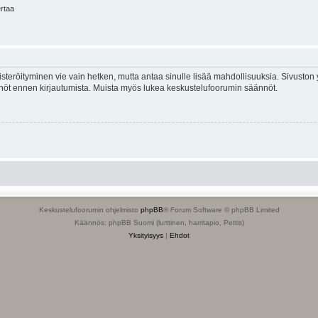
ertaa
isteröityminen vie vain hetken, mutta antaa sinulle lisää mahdollisuuksia. Sivuston y
tännöt ennen kirjautumista. Muista myös lukea keskustelufoorumin säännöt.
Keskustelufoorumin ohjelmisto
phpBB
® Forum Software © phpBB Limited
Käännös: phpBB Suomi (lurttinen, harritapio, Pettis)
Yksityisyys
|
Ehdot