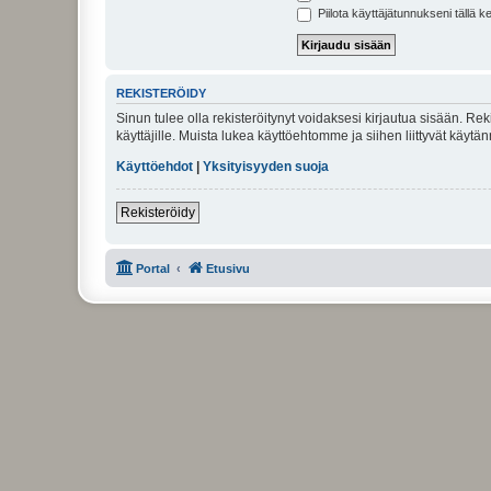
Piilota käyttäjätunnukseni tällä k
REKISTERÖIDY
Sinun tulee olla rekisteröitynyt voidaksesi kirjautua sisään. Rek
käyttäjille. Muista lukea käyttöehtomme ja siihen liittyvät käy
Käyttöehdot
|
Yksityisyyden suoja
Rekisteröidy
Portal
Etusivu