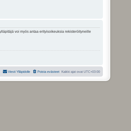
lläpitäjä voi myös antaa erityisoikeuksia rekisteröityneille
Viesti Ylläpidolle
Poista evästeet
Kaikki ajat ovat
UTC+03:00