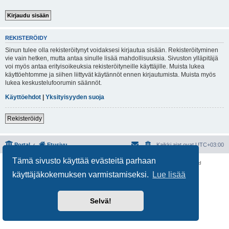
REKISTERÖIDY
Sinun tulee olla rekisteröitynyt voidaksesi kirjautua sisään. Rekisteröityminen
vie vain hetken, mutta antaa sinulle lisää mahdollisuuksia. Sivuston ylläpitäjä
voi myös antaa erityisoikeuksia rekisteröityneille käyttäjille. Muista lukea
käyttöehtomme ja siihen liittyvät käytännöt ennen kirjautumista. Muista myös
lukea keskustelufoorumin säännöt.
Käyttöehdot
|
Yksityisyyden suoja
Rekisteröidy
Portal
Etusivu
Kaikki ajat ovat
UTC+03:00
Tämä sivusto käyttää evästeitä parhaan
Keskustelufoorumin ohjelmisto
phpBB
® Forum Software © phpBB Limited
Käännös: phpBB Suomi (lurttinen, harritapio, Pettis)
käyttäjäkokemuksen varmistamiseksi.
Lue lisää
Yksityisyys
|
Ehdot
Selvä!