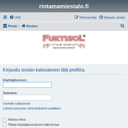
rintamamiestalo.fi
UKK
Rekisteröidy
Kirjaudu sisään
E
Portal
Etusivu
t
s
i
Kirjaudu sisään katsoaksesi tätä profiilia.
Käyttäjätunnus:
Salasana:
Unohdin salasanani
Lähetä tunnusten aktivointiviesti uudelleen
Muista minut
Piilota käyttäjätunnukseni tällä kertaa