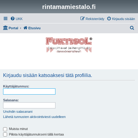
rintamamiestalo.fi
UKK
Rekisteröidy
Kirjaudu sisään
E
Portal
Etusivu
t
s
i
Kirjaudu sisään katsoaksesi tätä profiilia.
Käyttäjätunnus:
Salasana:
Unohdin salasanani
Lähetä tunnusten aktivointiviesti uudelleen
Muista minut
Piilota käyttäjätunnukseni tällä kertaa