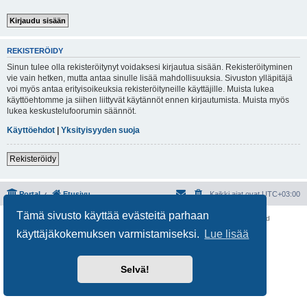
REKISTERÖIDY
Sinun tulee olla rekisteröitynyt voidaksesi kirjautua sisään. Rekisteröityminen
vie vain hetken, mutta antaa sinulle lisää mahdollisuuksia. Sivuston ylläpitäjä
voi myös antaa erityisoikeuksia rekisteröityneille käyttäjille. Muista lukea
käyttöehtomme ja siihen liittyvät käytännöt ennen kirjautumista. Muista myös
lukea keskustelufoorumin säännöt.
Käyttöehdot
|
Yksityisyyden suoja
Rekisteröidy
Portal
Etusivu
Kaikki ajat ovat
UTC+03:00
Tämä sivusto käyttää evästeitä parhaan
Keskustelufoorumin ohjelmisto
phpBB
® Forum Software © phpBB Limited
Käännös: phpBB Suomi (lurttinen, harritapio, Pettis)
käyttäjäkokemuksen varmistamiseksi.
Lue lisää
Yksityisyys
|
Ehdot
Selvä!