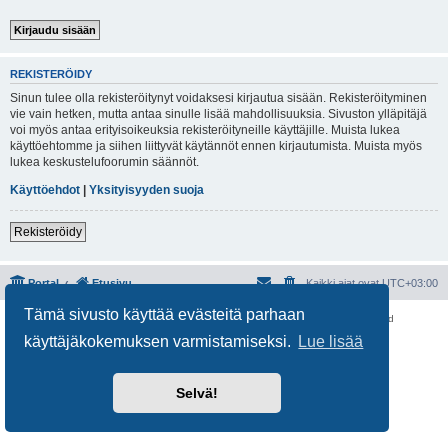
REKISTERÖIDY
Sinun tulee olla rekisteröitynyt voidaksesi kirjautua sisään. Rekisteröityminen
vie vain hetken, mutta antaa sinulle lisää mahdollisuuksia. Sivuston ylläpitäjä
voi myös antaa erityisoikeuksia rekisteröityneille käyttäjille. Muista lukea
käyttöehtomme ja siihen liittyvät käytännöt ennen kirjautumista. Muista myös
lukea keskustelufoorumin säännöt.
Käyttöehdot
|
Yksityisyyden suoja
Rekisteröidy
Portal
Etusivu
Kaikki ajat ovat
UTC+03:00
Tämä sivusto käyttää evästeitä parhaan
Keskustelufoorumin ohjelmisto
phpBB
® Forum Software © phpBB Limited
Käännös: phpBB Suomi (lurttinen, harritapio, Pettis)
käyttäjäkokemuksen varmistamiseksi.
Lue lisää
Yksityisyys
|
Ehdot
Selvä!