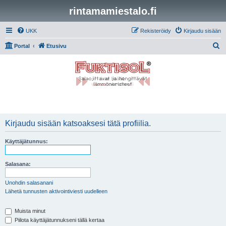
rintamamiestalo.fi
UKK
Rekisteröidy
Kirjaudu sisään
E
Portal
Etusivu
t
s
i
Kirjaudu sisään katsoaksesi tätä profiilia.
Käyttäjätunnus:
Salasana:
Unohdin salasanani
Lähetä tunnusten aktivointiviesti uudelleen
Muista minut
Piilota käyttäjätunnukseni tällä kertaa