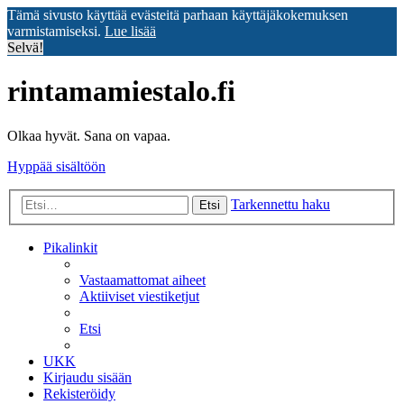
Tämä sivusto käyttää evästeitä parhaan käyttäjäkokemuksen
varmistamiseksi.
Lue lisää
Selvä!
rintamamiestalo.fi
Olkaa hyvät. Sana on vapaa.
Hyppää sisältöön
Tarkennettu haku
Etsi
Pikalinkit
Vastaamattomat aiheet
Aktiiviset viestiketjut
Etsi
UKK
Kirjaudu sisään
Rekisteröidy