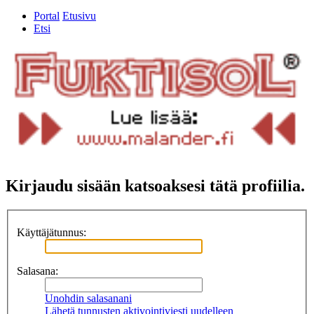
Portal
Etusivu
Etsi
Kirjaudu sisään katsoaksesi tätä profiilia.
Käyttäjätunnus:
Salasana:
Unohdin salasanani
Lähetä tunnusten aktivointiviesti uudelleen