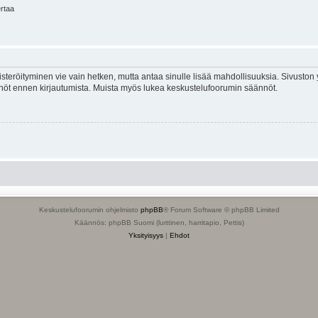
ertaa
isteröityminen vie vain hetken, mutta antaa sinulle lisää mahdollisuuksia. Sivuston y
tännöt ennen kirjautumista. Muista myös lukea keskustelufoorumin säännöt.
Keskustelufoorumin ohjelmisto
phpBB
® Forum Software © phpBB Limited
Käännös: phpBB Suomi (lurttinen, harritapio, Pettis)
Yksityisyys
|
Ehdot