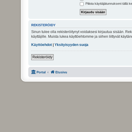
Piilota käyttäjätunnukseni tällä k
REKISTERÖIDY
Sinun tulee olla rekisteröitynyt voidaksesi kirjautua sisään. Rek
käyttäjille. Muista lukea käyttöehtomme ja siihen liittyvät käy
Käyttöehdot
|
Yksityisyyden suoja
Rekisteröidy
Portal
Etusivu