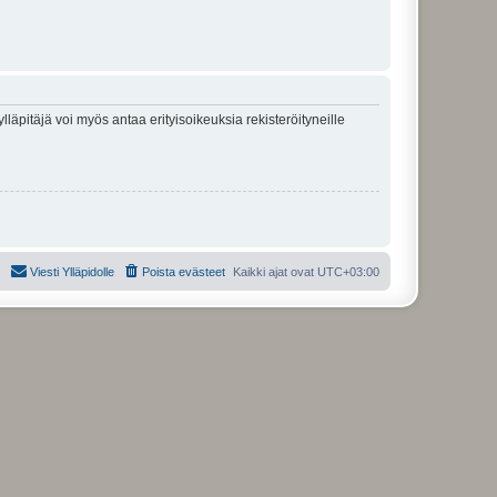
lläpitäjä voi myös antaa erityisoikeuksia rekisteröityneille
Viesti Ylläpidolle
Poista evästeet
Kaikki ajat ovat
UTC+03:00