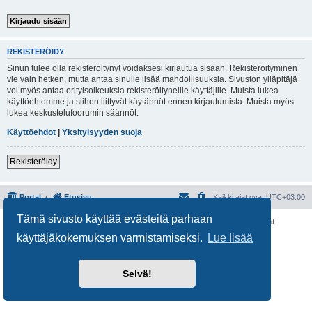
REKISTERÖIDY
Sinun tulee olla rekisteröitynyt voidaksesi kirjautua sisään. Rekisteröityminen
vie vain hetken, mutta antaa sinulle lisää mahdollisuuksia. Sivuston ylläpitäjä
voi myös antaa erityisoikeuksia rekisteröityneille käyttäjille. Muista lukea
käyttöehtomme ja siihen liittyvät käytännöt ennen kirjautumista. Muista myös
lukea keskustelufoorumin säännöt.
Käyttöehdot
|
Yksityisyyden suoja
Rekisteröidy
Portal
Etusivu
Kaikki ajat ovat
UTC+03:00
Tämä sivusto käyttää evästeitä parhaan
Keskustelufoorumin ohjelmisto
phpBB
® Forum Software © phpBB Limited
Käännös: phpBB Suomi (lurttinen, harritapio, Pettis)
käyttäjäkokemuksen varmistamiseksi.
Lue lisää
Yksityisyys
|
Ehdot
Selvä!