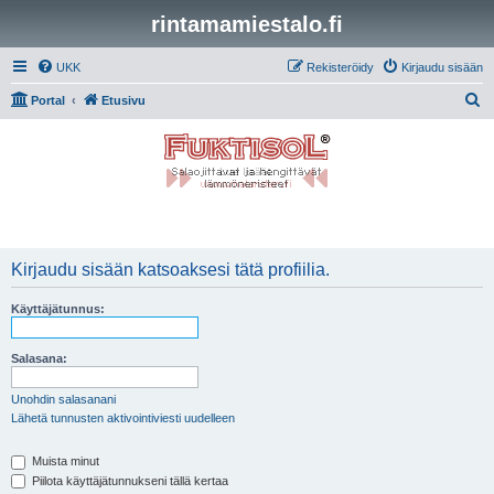
rintamamiestalo.fi
UKK
Rekisteröidy
Kirjaudu sisään
E
Portal
Etusivu
t
s
i
Kirjaudu sisään katsoaksesi tätä profiilia.
Käyttäjätunnus:
Salasana:
Unohdin salasanani
Lähetä tunnusten aktivointiviesti uudelleen
Muista minut
Piilota käyttäjätunnukseni tällä kertaa