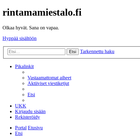
rintamamiestalo.fi
Olkaa hyvät. Sana on vapaa.
Hyppää sisältöön
Tarkennettu haku
Etsi
Pikalinkit
Vastaamattomat aiheet
Aktiiviset viestiketjut
Etsi
UKK
Kirjaudu sisään
Rekisteröidy
Portal
Etusivu
Etsi