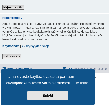
REKISTERÖIDY
Sinun tulee olla rekisteröitynyt voidaksesi kirjautua sisään. Rekisteröityminen
vie vain hetken, mutta antaa sinulle lisää mahdollisuuksia. Sivuston ylläpitäjä
voi myös antaa erityisoikeuksia rekisteröityneille käyttäjille. Muista lukea
käyttöehtomme ja siihen liittyvät käytännöt ennen kirjautumista. Muista myös
lukea keskustelufoorumin säännöt.
Käyttöehdot
|
Yksityisyyden suoja
Rekisteröidy
Portal
Etusivu
Kaikki ajat ovat
UTC+03:00
Tämä sivusto käyttää evästeitä parhaan
Keskustelufoorumin ohjelmisto
phpBB
® Forum Software © phpBB Limited
Käännös: phpBB Suomi (lurttinen, harritapio, Pettis)
käyttäjäkokemuksen varmistamiseksi.
Lue lisää
Yksityisyys
|
Ehdot
Selvä!