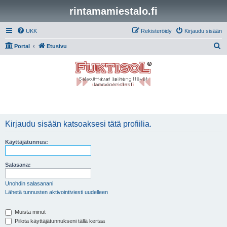
rintamamiestalo.fi
UKK
Rekisteröidy
Kirjaudu sisään
E
Portal
Etusivu
t
s
i
Kirjaudu sisään katsoaksesi tätä profiilia.
Käyttäjätunnus:
Salasana:
Unohdin salasanani
Lähetä tunnusten aktivointiviesti uudelleen
Muista minut
Piilota käyttäjätunnukseni tällä kertaa