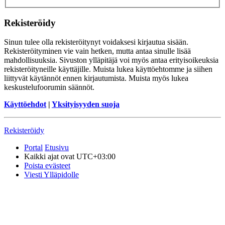
Rekisteröidy
Sinun tulee olla rekisteröitynyt voidaksesi kirjautua sisään.
Rekisteröityminen vie vain hetken, mutta antaa sinulle lisää
mahdollisuuksia. Sivuston ylläpitäjä voi myös antaa erityisoikeuksia
rekisteröityneille käyttäjille. Muista lukea käyttöehtomme ja siihen
liittyvät käytännöt ennen kirjautumista. Muista myös lukea
keskustelufoorumin säännöt.
Käyttöehdot
|
Yksityisyyden suoja
Rekisteröidy
Portal
Etusivu
Kaikki ajat ovat
UTC+03:00
Poista evästeet
Viesti Ylläpidolle