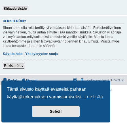
REKISTERÖIDY
Sinun tulee olla rekisteröitynyt voidaksesi kirjautua sisään. Rekisteröityminen
vie vain hetken, mutta antaa sinulle lisää mahdollisuuksia. Sivuston ylläpitäjä
voi myös antaa erityisoikeuksia rekisteröityneille käyttäjille. Muista lukea
käyttöehtomme ja siihen liittyvät käytännöt ennen kirjautumista. Muista myös
lukea keskustelufoorumin säännöt.
Käyttöehdot
|
Yksityisyyden suoja
Rekisteröidy
Portal
Etusivu
Kaikki ajat ovat
UTC+03:00
Tämä sivusto käyttää evästeitä parhaan
Keskustelufoorumin ohjelmisto
phpBB
® Forum Software © phpBB Limited
Käännös: phpBB Suomi (lurttinen, harritapio, Pettis)
käyttäjäkokemuksen varmistamiseksi.
Lue lisää
Yksityisyys
|
Ehdot
Selvä!