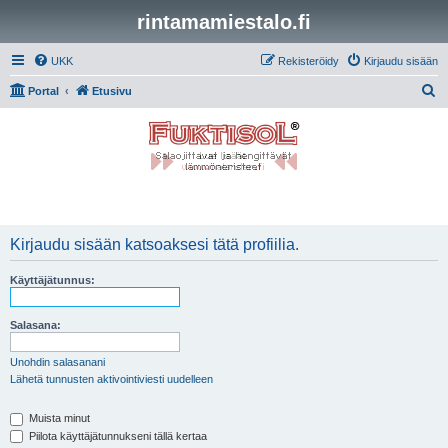
rintamamiestalo.fi
UKK
Rekisteröidy
Kirjaudu sisään
E
Portal
Etusivu
t
s
i
Kirjaudu sisään katsoaksesi tätä profiilia.
Käyttäjätunnus:
Salasana:
Unohdin salasanani
Lähetä tunnusten aktivointiviesti uudelleen
Muista minut
Piilota käyttäjätunnukseni tällä kertaa