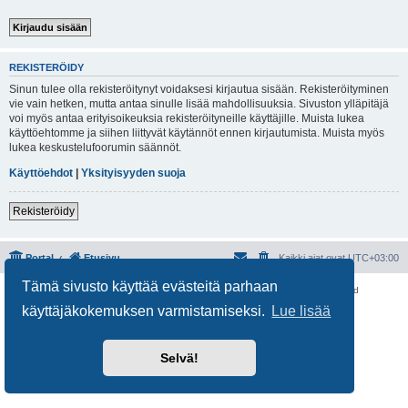
REKISTERÖIDY
Sinun tulee olla rekisteröitynyt voidaksesi kirjautua sisään. Rekisteröityminen
vie vain hetken, mutta antaa sinulle lisää mahdollisuuksia. Sivuston ylläpitäjä
voi myös antaa erityisoikeuksia rekisteröityneille käyttäjille. Muista lukea
käyttöehtomme ja siihen liittyvät käytännöt ennen kirjautumista. Muista myös
lukea keskustelufoorumin säännöt.
Käyttöehdot
|
Yksityisyyden suoja
Rekisteröidy
Portal
Etusivu
Kaikki ajat ovat
UTC+03:00
Tämä sivusto käyttää evästeitä parhaan
Keskustelufoorumin ohjelmisto
phpBB
® Forum Software © phpBB Limited
Käännös: phpBB Suomi (lurttinen, harritapio, Pettis)
käyttäjäkokemuksen varmistamiseksi.
Lue lisää
Yksityisyys
|
Ehdot
Selvä!