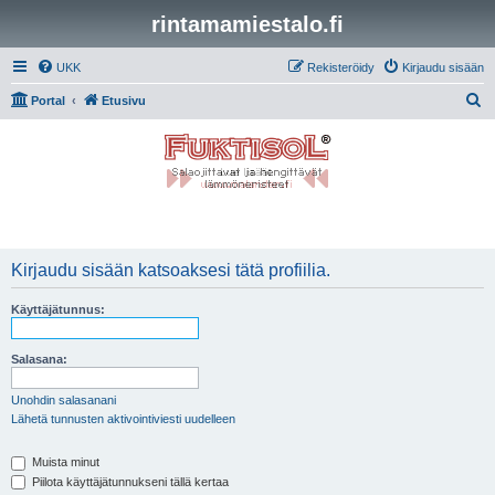
rintamamiestalo.fi
UKK
Rekisteröidy
Kirjaudu sisään
E
Portal
Etusivu
t
s
i
Kirjaudu sisään katsoaksesi tätä profiilia.
Käyttäjätunnus:
Salasana:
Unohdin salasanani
Lähetä tunnusten aktivointiviesti uudelleen
Muista minut
Piilota käyttäjätunnukseni tällä kertaa