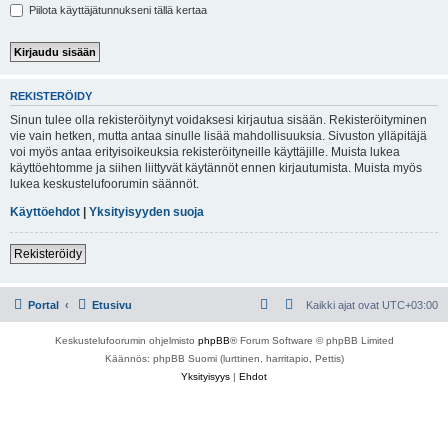
Piilota käyttäjätunnukseni tällä kertaa
REKISTERÖIDY
Sinun tulee olla rekisteröitynyt voidaksesi kirjautua sisään. Rekisteröityminen
vie vain hetken, mutta antaa sinulle lisää mahdollisuuksia. Sivuston ylläpitäjä
voi myös antaa erityisoikeuksia rekisteröityneille käyttäjille. Muista lukea
käyttöehtomme ja siihen liittyvät käytännöt ennen kirjautumista. Muista myös
lukea keskustelufoorumin säännöt.
Käyttöehdot
|
Yksityisyyden suoja
Rekisteröidy
Portal
Etusivu
Kaikki ajat ovat
UTC+03:00
Keskustelufoorumin ohjelmisto
phpBB
® Forum Software © phpBB Limited
Käännös: phpBB Suomi (lurttinen, harritapio, Pettis)
Yksityisyys
|
Ehdot