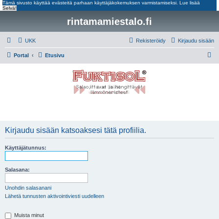
Tämä sivusto käyttää evästeitä parhaan käyttäjäkokemuksen varmistamiseksi.
Lue lisää
Selvä!
rintamamiestalo.fi
UKK
Rekisteröidy
Kirjaudu sisään
E
Portal
Etusivu
t
s
i
Kirjaudu sisään katsoaksesi tätä profiilia.
Käyttäjätunnus:
Salasana:
Unohdin salasanani
Lähetä tunnusten aktivointiviesti uudelleen
Muista minut