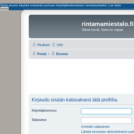
Tämä sivusto käyttää evästeitä parhaan käyttäjäkokemuksen varmistamiseksi.
Lue lisää
Selvä!
rintamamiestalo.fi
Olkaa hyvät. Sana on vapaa.
Pikalinkit
UKK
Portal
Etusivu
Kirjaudu sisään katsoaksesi tätä profiilia.
Käyttäjätunnus:
Salasana:
Unohdin salasanani
Lähetä tunnusten aktivointiviesti uud