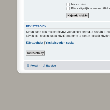
Muista minut
Piilota käyttäjätunnukseni tällä k
REKISTERÖIDY
Sinun tulee olla rekisteröitynyt voidaksesi kirjautua sisään. Rek
käyttäjille. Muista lukea käyttöehtomme ja siihen liittyvät käy
Käyttöehdot
|
Yksityisyyden suoja
Rekisteröidy
Portal
Etusivu