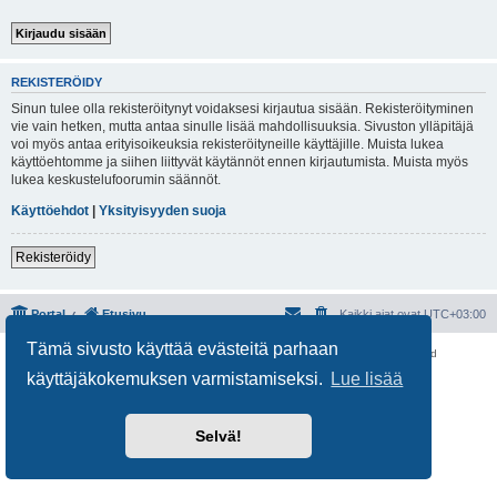
REKISTERÖIDY
Sinun tulee olla rekisteröitynyt voidaksesi kirjautua sisään. Rekisteröityminen
vie vain hetken, mutta antaa sinulle lisää mahdollisuuksia. Sivuston ylläpitäjä
voi myös antaa erityisoikeuksia rekisteröityneille käyttäjille. Muista lukea
käyttöehtomme ja siihen liittyvät käytännöt ennen kirjautumista. Muista myös
lukea keskustelufoorumin säännöt.
Käyttöehdot
|
Yksityisyyden suoja
Rekisteröidy
Portal
Etusivu
Kaikki ajat ovat
UTC+03:00
Tämä sivusto käyttää evästeitä parhaan
Keskustelufoorumin ohjelmisto
phpBB
® Forum Software © phpBB Limited
Käännös: phpBB Suomi (lurttinen, harritapio, Pettis)
käyttäjäkokemuksen varmistamiseksi.
Lue lisää
Yksityisyys
|
Ehdot
Selvä!