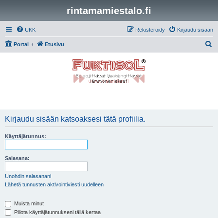
rintamamiestalo.fi
UKK
Rekisteröidy
Kirjaudu sisään
E
Portal
Etusivu
t
s
i
Kirjaudu sisään katsoaksesi tätä profiilia.
Käyttäjätunnus:
Salasana:
Unohdin salasanani
Lähetä tunnusten aktivointiviesti uudelleen
Muista minut
Piilota käyttäjätunnukseni tällä kertaa