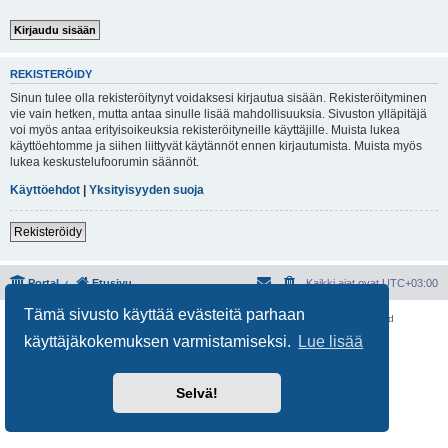
REKISTERÖIDY
Sinun tulee olla rekisteröitynyt voidaksesi kirjautua sisään. Rekisteröityminen
vie vain hetken, mutta antaa sinulle lisää mahdollisuuksia. Sivuston ylläpitäjä
voi myös antaa erityisoikeuksia rekisteröityneille käyttäjille. Muista lukea
käyttöehtomme ja siihen liittyvät käytännöt ennen kirjautumista. Muista myös
lukea keskustelufoorumin säännöt.
Käyttöehdot
|
Yksityisyyden suoja
Rekisteröidy
Portal
Etusivu
Kaikki ajat ovat
UTC+03:00
Tämä sivusto käyttää evästeitä parhaan
Keskustelufoorumin ohjelmisto
phpBB
® Forum Software © phpBB Limited
Käännös: phpBB Suomi (lurttinen, harritapio, Pettis)
käyttäjäkokemuksen varmistamiseksi.
Lue lisää
Yksityisyys
|
Ehdot
Selvä!