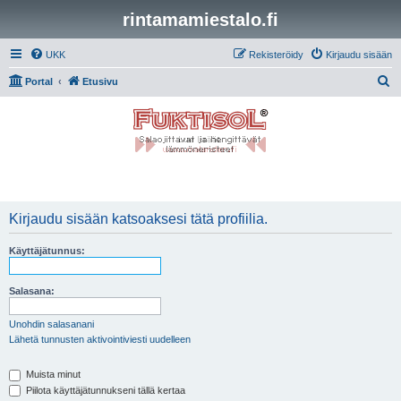
rintamamiestalo.fi
UKK
Rekisteröidy
Kirjaudu sisään
E
Portal
Etusivu
t
s
i
Kirjaudu sisään katsoaksesi tätä profiilia.
Käyttäjätunnus:
Salasana:
Unohdin salasanani
Lähetä tunnusten aktivointiviesti uudelleen
Muista minut
Piilota käyttäjätunnukseni tällä kertaa