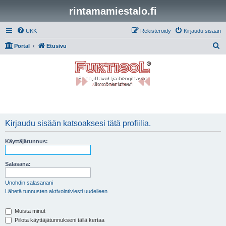
rintamamiestalo.fi
UKK
Rekisteröidy
Kirjaudu sisään
E
Portal
Etusivu
t
s
i
Kirjaudu sisään katsoaksesi tätä profiilia.
Käyttäjätunnus:
Salasana:
Unohdin salasanani
Lähetä tunnusten aktivointiviesti uudelleen
Muista minut
Piilota käyttäjätunnukseni tällä kertaa