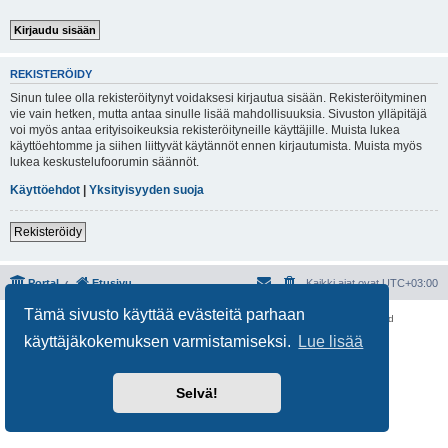
REKISTERÖIDY
Sinun tulee olla rekisteröitynyt voidaksesi kirjautua sisään. Rekisteröityminen
vie vain hetken, mutta antaa sinulle lisää mahdollisuuksia. Sivuston ylläpitäjä
voi myös antaa erityisoikeuksia rekisteröityneille käyttäjille. Muista lukea
käyttöehtomme ja siihen liittyvät käytännöt ennen kirjautumista. Muista myös
lukea keskustelufoorumin säännöt.
Käyttöehdot
|
Yksityisyyden suoja
Rekisteröidy
Portal
Etusivu
Kaikki ajat ovat
UTC+03:00
Tämä sivusto käyttää evästeitä parhaan
Keskustelufoorumin ohjelmisto
phpBB
® Forum Software © phpBB Limited
Käännös: phpBB Suomi (lurttinen, harritapio, Pettis)
käyttäjäkokemuksen varmistamiseksi.
Lue lisää
Yksityisyys
|
Ehdot
Selvä!