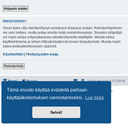
REKISTERÖIDY
Sinun tulee olla rekisteröitynyt voidaksesi kirjautua sisään. Rekisteröityminen
vie vain hetken, mutta antaa sinulle lisää mahdollisuuksia. Sivuston ylläpitäjä
voi myös antaa erityisoikeuksia rekisteröityneille käyttäjille. Muista lukea
käyttöehtomme ja siihen liittyvät käytännöt ennen kirjautumista. Muista myös
lukea keskustelufoorumin säännöt.
Käyttöehdot
|
Yksityisyyden suoja
Rekisteröidy
Portal
Etusivu
Kaikki ajat ovat
UTC+03:00
Tämä sivusto käyttää evästeitä parhaan
Keskustelufoorumin ohjelmisto
phpBB
® Forum Software © phpBB Limited
Käännös: phpBB Suomi (lurttinen, harritapio, Pettis)
käyttäjäkokemuksen varmistamiseksi.
Lue lisää
Yksityisyys
|
Ehdot
Selvä!