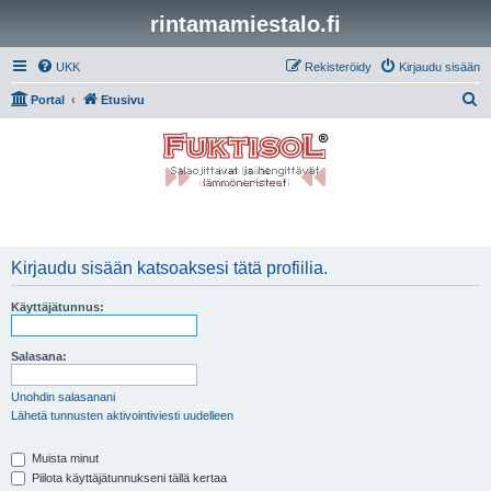
rintamamiestalo.fi
UKK
Rekisteröidy
Kirjaudu sisään
E
Portal
Etusivu
t
s
i
Kirjaudu sisään katsoaksesi tätä profiilia.
Käyttäjätunnus:
Salasana:
Unohdin salasanani
Lähetä tunnusten aktivointiviesti uudelleen
Muista minut
Piilota käyttäjätunnukseni tällä kertaa