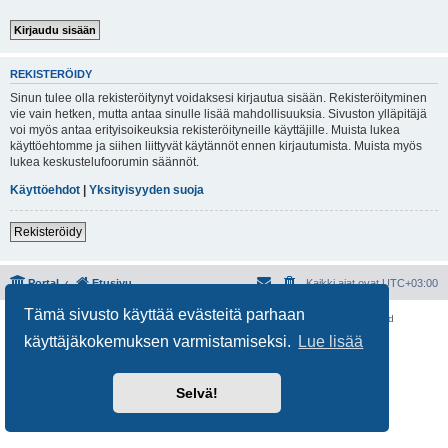
REKISTERÖIDY
Sinun tulee olla rekisteröitynyt voidaksesi kirjautua sisään. Rekisteröityminen
vie vain hetken, mutta antaa sinulle lisää mahdollisuuksia. Sivuston ylläpitäjä
voi myös antaa erityisoikeuksia rekisteröityneille käyttäjille. Muista lukea
käyttöehtomme ja siihen liittyvät käytännöt ennen kirjautumista. Muista myös
lukea keskustelufoorumin säännöt.
Käyttöehdot
|
Yksityisyyden suoja
Rekisteröidy
Portal
Etusivu
Kaikki ajat ovat
UTC+03:00
Tämä sivusto käyttää evästeitä parhaan
Keskustelufoorumin ohjelmisto
phpBB
® Forum Software © phpBB Limited
Käännös: phpBB Suomi (lurttinen, harritapio, Pettis)
käyttäjäkokemuksen varmistamiseksi.
Lue lisää
Yksityisyys
|
Ehdot
Selvä!