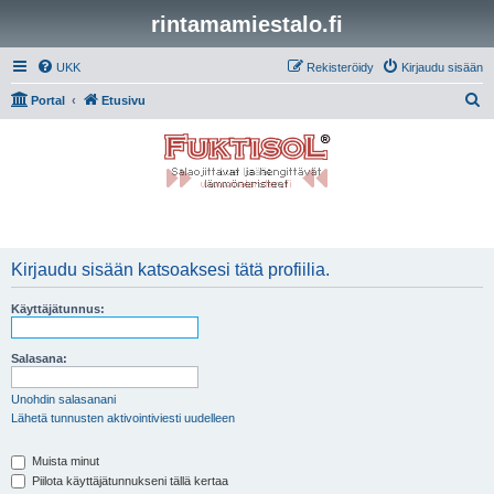
rintamamiestalo.fi
UKK
Rekisteröidy
Kirjaudu sisään
E
Portal
Etusivu
t
s
i
Kirjaudu sisään katsoaksesi tätä profiilia.
Käyttäjätunnus:
Salasana:
Unohdin salasanani
Lähetä tunnusten aktivointiviesti uudelleen
Muista minut
Piilota käyttäjätunnukseni tällä kertaa