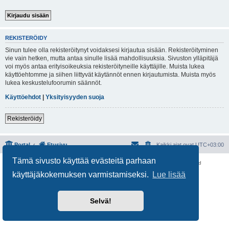
REKISTERÖIDY
Sinun tulee olla rekisteröitynyt voidaksesi kirjautua sisään. Rekisteröityminen
vie vain hetken, mutta antaa sinulle lisää mahdollisuuksia. Sivuston ylläpitäjä
voi myös antaa erityisoikeuksia rekisteröityneille käyttäjille. Muista lukea
käyttöehtomme ja siihen liittyvät käytännöt ennen kirjautumista. Muista myös
lukea keskustelufoorumin säännöt.
Käyttöehdot
|
Yksityisyyden suoja
Rekisteröidy
Portal
Etusivu
Kaikki ajat ovat
UTC+03:00
Tämä sivusto käyttää evästeitä parhaan
Keskustelufoorumin ohjelmisto
phpBB
® Forum Software © phpBB Limited
Käännös: phpBB Suomi (lurttinen, harritapio, Pettis)
käyttäjäkokemuksen varmistamiseksi.
Lue lisää
Yksityisyys
|
Ehdot
Selvä!