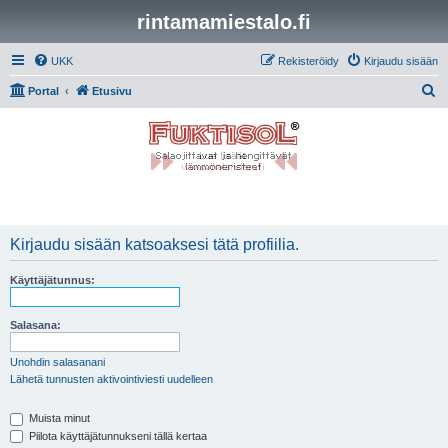
rintamamiestalo.fi
UKK
Rekisteröidy
Kirjaudu sisään
E
Portal
Etusivu
t
s
i
Kirjaudu sisään katsoaksesi tätä profiilia.
Käyttäjätunnus:
Salasana:
Unohdin salasanani
Lähetä tunnusten aktivointiviesti uudelleen
Muista minut
Piilota käyttäjätunnukseni tällä kertaa