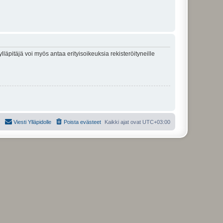
lläpitäjä voi myös antaa erityisoikeuksia rekisteröityneille
Viesti Ylläpidolle
Poista evästeet
Kaikki ajat ovat
UTC+03:00