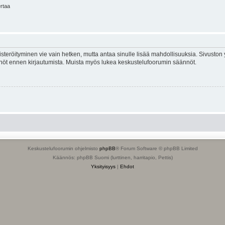
ertaa
isteröityminen vie vain hetken, mutta antaa sinulle lisää mahdollisuuksia. Sivuston y
tännöt ennen kirjautumista. Muista myös lukea keskustelufoorumin säännöt.
Keskustelufoorumin ohjelmisto
phpBB
® Forum Software © phpBB Limited
Käännös: phpBB Suomi (lurttinen, harritapio, Pettis)
Yksityisyys
|
Ehdot