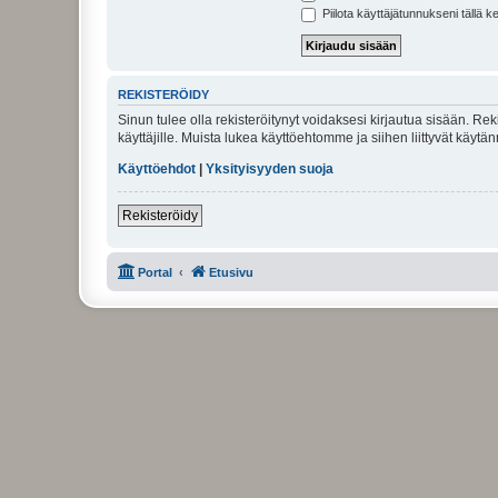
Piilota käyttäjätunnukseni tällä k
REKISTERÖIDY
Sinun tulee olla rekisteröitynyt voidaksesi kirjautua sisään. Rek
käyttäjille. Muista lukea käyttöehtomme ja siihen liittyvät käy
Käyttöehdot
|
Yksityisyyden suoja
Rekisteröidy
Portal
Etusivu