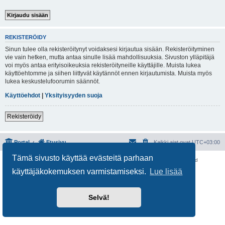
REKISTERÖIDY
Sinun tulee olla rekisteröitynyt voidaksesi kirjautua sisään. Rekisteröityminen
vie vain hetken, mutta antaa sinulle lisää mahdollisuuksia. Sivuston ylläpitäjä
voi myös antaa erityisoikeuksia rekisteröityneille käyttäjille. Muista lukea
käyttöehtomme ja siihen liittyvät käytännöt ennen kirjautumista. Muista myös
lukea keskustelufoorumin säännöt.
Käyttöehdot
|
Yksityisyyden suoja
Rekisteröidy
Portal
Etusivu
Kaikki ajat ovat
UTC+03:00
Tämä sivusto käyttää evästeitä parhaan
Keskustelufoorumin ohjelmisto
phpBB
® Forum Software © phpBB Limited
Käännös: phpBB Suomi (lurttinen, harritapio, Pettis)
käyttäjäkokemuksen varmistamiseksi.
Lue lisää
Yksityisyys
|
Ehdot
Selvä!