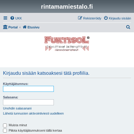
rintamamiestalo.fi
UKK
Rekisteröidy
Kirjaudu sisään
E
Portal
Etusivu
t
s
i
Kirjaudu sisään katsoaksesi tätä profiilia.
Käyttäjätunnus:
Salasana:
Unohdin salasanani
Lähetä tunnusten aktivointiviesti uudelleen
Muista minut
Piilota käyttäjätunnukseni tällä kertaa