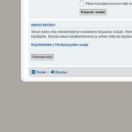
Piilota käyttäjätunnukseni tällä k
REKISTERÖIDY
Sinun tulee olla rekisteröitynyt voidaksesi kirjautua sisään. Rek
käyttäjille. Muista lukea käyttöehtomme ja siihen liittyvät käy
Käyttöehdot
|
Yksityisyyden suoja
Rekisteröidy
Portal
Etusivu