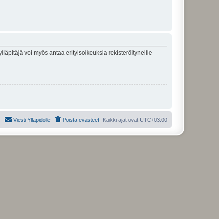
lläpitäjä voi myös antaa erityisoikeuksia rekisteröityneille
Viesti Ylläpidolle
Poista evästeet
Kaikki ajat ovat
UTC+03:00