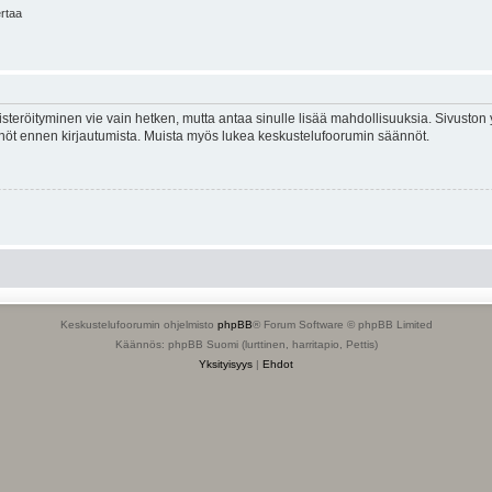
ertaa
isteröityminen vie vain hetken, mutta antaa sinulle lisää mahdollisuuksia. Sivuston y
tännöt ennen kirjautumista. Muista myös lukea keskustelufoorumin säännöt.
Keskustelufoorumin ohjelmisto
phpBB
® Forum Software © phpBB Limited
Käännös: phpBB Suomi (lurttinen, harritapio, Pettis)
Yksityisyys
|
Ehdot