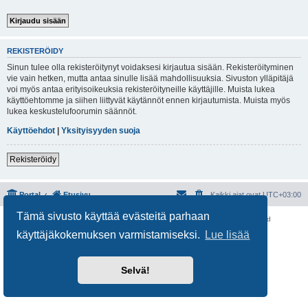
REKISTERÖIDY
Sinun tulee olla rekisteröitynyt voidaksesi kirjautua sisään. Rekisteröityminen
vie vain hetken, mutta antaa sinulle lisää mahdollisuuksia. Sivuston ylläpitäjä
voi myös antaa erityisoikeuksia rekisteröityneille käyttäjille. Muista lukea
käyttöehtomme ja siihen liittyvät käytännöt ennen kirjautumista. Muista myös
lukea keskustelufoorumin säännöt.
Käyttöehdot
|
Yksityisyyden suoja
Rekisteröidy
Portal
Etusivu
Kaikki ajat ovat
UTC+03:00
Tämä sivusto käyttää evästeitä parhaan
Keskustelufoorumin ohjelmisto
phpBB
® Forum Software © phpBB Limited
Käännös: phpBB Suomi (lurttinen, harritapio, Pettis)
käyttäjäkokemuksen varmistamiseksi.
Lue lisää
Yksityisyys
|
Ehdot
Selvä!