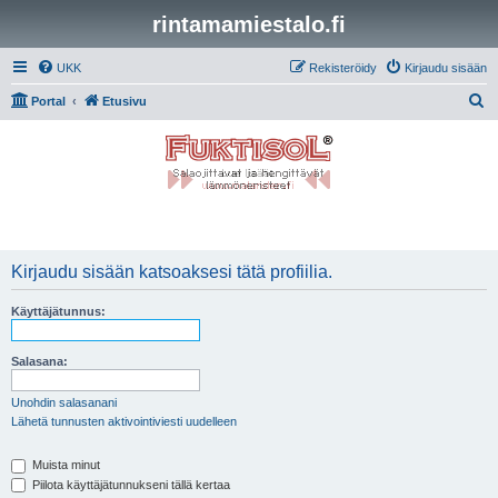
rintamamiestalo.fi
UKK
Rekisteröidy
Kirjaudu sisään
E
Portal
Etusivu
t
s
i
Kirjaudu sisään katsoaksesi tätä profiilia.
Käyttäjätunnus:
Salasana:
Unohdin salasanani
Lähetä tunnusten aktivointiviesti uudelleen
Muista minut
Piilota käyttäjätunnukseni tällä kertaa