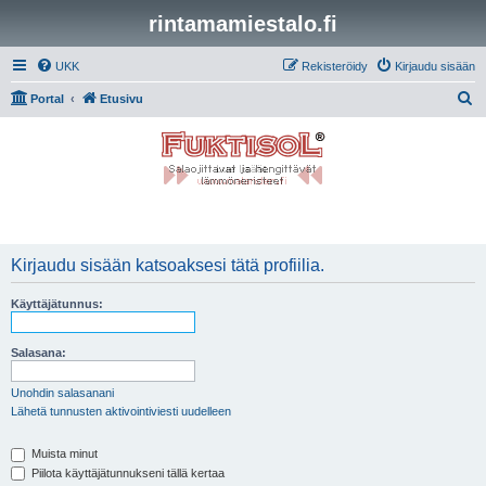
rintamamiestalo.fi
UKK
Rekisteröidy
Kirjaudu sisään
E
Portal
Etusivu
t
s
i
Kirjaudu sisään katsoaksesi tätä profiilia.
Käyttäjätunnus:
Salasana:
Unohdin salasanani
Lähetä tunnusten aktivointiviesti uudelleen
Muista minut
Piilota käyttäjätunnukseni tällä kertaa