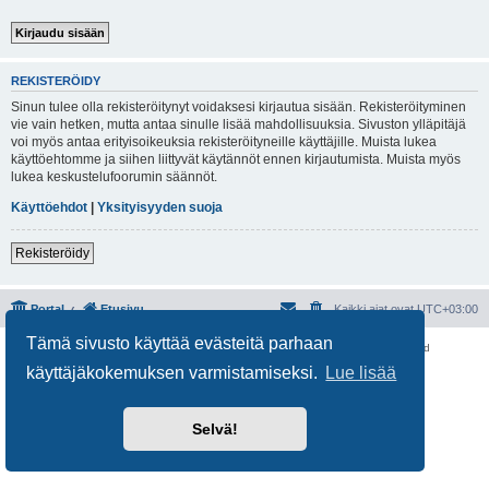
REKISTERÖIDY
Sinun tulee olla rekisteröitynyt voidaksesi kirjautua sisään. Rekisteröityminen
vie vain hetken, mutta antaa sinulle lisää mahdollisuuksia. Sivuston ylläpitäjä
voi myös antaa erityisoikeuksia rekisteröityneille käyttäjille. Muista lukea
käyttöehtomme ja siihen liittyvät käytännöt ennen kirjautumista. Muista myös
lukea keskustelufoorumin säännöt.
Käyttöehdot
|
Yksityisyyden suoja
Rekisteröidy
Portal
Etusivu
Kaikki ajat ovat
UTC+03:00
Tämä sivusto käyttää evästeitä parhaan
Keskustelufoorumin ohjelmisto
phpBB
® Forum Software © phpBB Limited
Käännös: phpBB Suomi (lurttinen, harritapio, Pettis)
käyttäjäkokemuksen varmistamiseksi.
Lue lisää
Yksityisyys
|
Ehdot
Selvä!