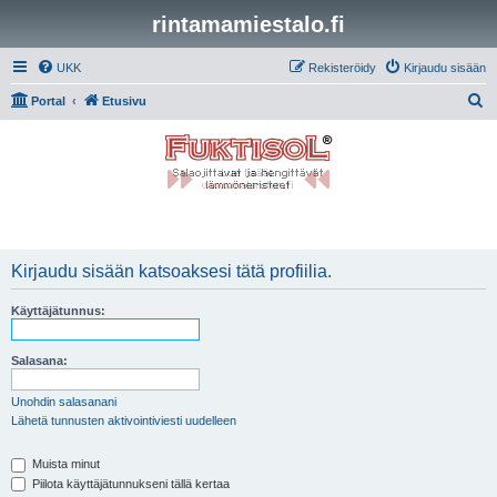
rintamamiestalo.fi
UKK
Rekisteröidy
Kirjaudu sisään
E
Portal
Etusivu
t
s
i
Kirjaudu sisään katsoaksesi tätä profiilia.
Käyttäjätunnus:
Salasana:
Unohdin salasanani
Lähetä tunnusten aktivointiviesti uudelleen
Muista minut
Piilota käyttäjätunnukseni tällä kertaa