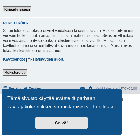
REKISTERÖIDY
Sinun tulee olla rekisteröitynyt voidaksesi kirjautua sisään. Rekisteröityminen
vie vain hetken, mutta antaa sinulle lisää mahdollisuuksia. Sivuston ylläpitäjä
voi myös antaa erityisoikeuksia rekisteröityneille käyttäjille. Muista lukea
käyttöehtomme ja siihen liittyvät käytännöt ennen kirjautumista. Muista myös
lukea keskustelufoorumin säännöt.
Käyttöehdot
|
Yksityisyyden suoja
Rekisteröidy
Portal
Etusivu
Kaikki ajat ovat
UTC+03:00
Tämä sivusto käyttää evästeitä parhaan
Keskustelufoorumin ohjelmisto
phpBB
® Forum Software © phpBB Limited
Käännös: phpBB Suomi (lurttinen, harritapio, Pettis)
käyttäjäkokemuksen varmistamiseksi.
Lue lisää
Yksityisyys
|
Ehdot
Selvä!