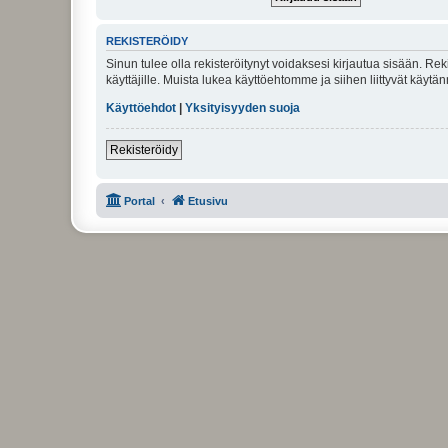
REKISTERÖIDY
Sinun tulee olla rekisteröitynyt voidaksesi kirjautua sisään. Rek
käyttäjille. Muista lukea käyttöehtomme ja siihen liittyvät käy
Käyttöehdot
|
Yksityisyyden suoja
Rekisteröidy
Portal
Etusivu