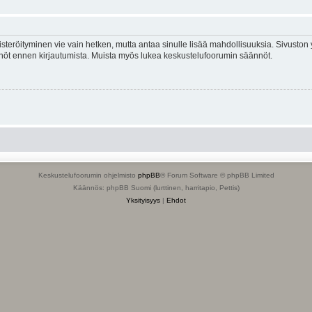
isteröityminen vie vain hetken, mutta antaa sinulle lisää mahdollisuuksia. Sivuston y
tännöt ennen kirjautumista. Muista myös lukea keskustelufoorumin säännöt.
Keskustelufoorumin ohjelmisto
phpBB
® Forum Software © phpBB Limited
Käännös: phpBB Suomi (lurttinen, harritapio, Pettis)
Yksityisyys
|
Ehdot