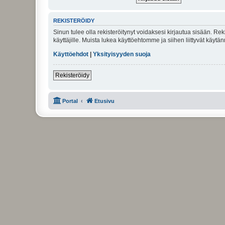
REKISTERÖIDY
Sinun tulee olla rekisteröitynyt voidaksesi kirjautua sisään. Rek
käyttäjille. Muista lukea käyttöehtomme ja siihen liittyvät käy
Käyttöehdot
|
Yksityisyyden suoja
Rekisteröidy
Portal
Etusivu