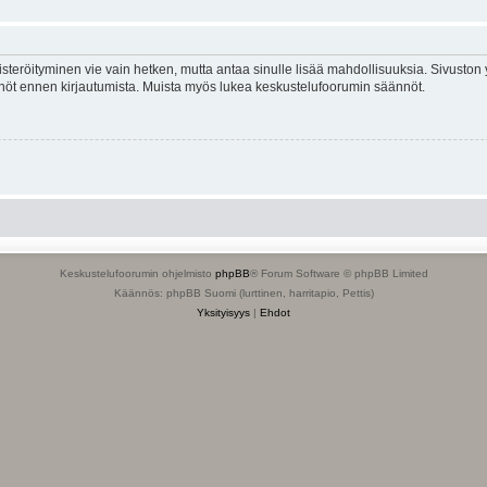
isteröityminen vie vain hetken, mutta antaa sinulle lisää mahdollisuuksia. Sivuston y
tännöt ennen kirjautumista. Muista myös lukea keskustelufoorumin säännöt.
Keskustelufoorumin ohjelmisto
phpBB
® Forum Software © phpBB Limited
Käännös: phpBB Suomi (lurttinen, harritapio, Pettis)
Yksityisyys
|
Ehdot