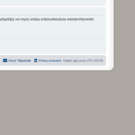
lläpitäjä voi myös antaa erityisoikeuksia rekisteröityneille
Viesti Ylläpidolle
Poista evästeet
Kaikki ajat ovat
UTC+03:00