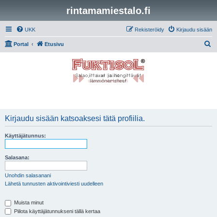
rintamamiestalo.fi
UKK
Rekisteröidy
Kirjaudu sisään
E
Portal
Etusivu
t
s
i
Kirjaudu sisään katsoaksesi tätä profiilia.
Käyttäjätunnus:
Salasana:
Unohdin salasanani
Lähetä tunnusten aktivointiviesti uudelleen
Muista minut
Piilota käyttäjätunnukseni tällä kertaa