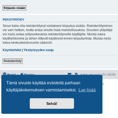
REKISTERÖIDY
Sinun tulee olla rekisteröitynyt voidaksesi kirjautua sisään. Rekisteröityminen
vie vain hetken, mutta antaa sinulle lisää mahdollisuuksia. Sivuston ylläpitäjä
voi myös antaa erityisoikeuksia rekisteröityneille käyttäjille. Muista lukea
käyttöehtomme ja siihen liittyvät käytännöt ennen kirjautumista. Muista myös
lukea keskustelufoorumin säännöt.
Käyttöehdot
|
Yksityisyyden suoja
Rekisteröidy
Portal
Etusivu
Kaikki ajat ovat
UTC+03:00
Tämä sivusto käyttää evästeitä parhaan
Keskustelufoorumin ohjelmisto
phpBB
® Forum Software © phpBB Limited
Käännös: phpBB Suomi (lurttinen, harritapio, Pettis)
käyttäjäkokemuksen varmistamiseksi.
Lue lisää
Yksityisyys
|
Ehdot
Selvä!