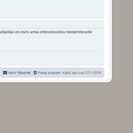
lläpitäjä voi myös antaa erityisoikeuksia rekisteröityneille
Viesti Ylläpidolle
Poista evästeet
Kaikki ajat ovat
UTC+03:00