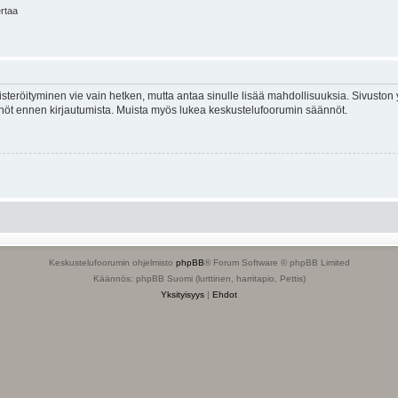
ertaa
isteröityminen vie vain hetken, mutta antaa sinulle lisää mahdollisuuksia. Sivuston y
tännöt ennen kirjautumista. Muista myös lukea keskustelufoorumin säännöt.
Keskustelufoorumin ohjelmisto
phpBB
® Forum Software © phpBB Limited
Käännös: phpBB Suomi (lurttinen, harritapio, Pettis)
Yksityisyys
|
Ehdot