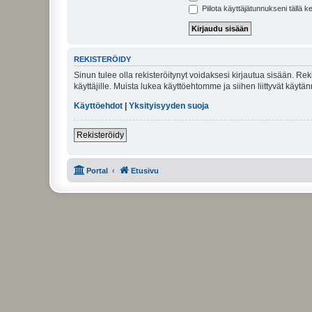
Piilota käyttäjätunnukseni tällä k
REKISTERÖIDY
Sinun tulee olla rekisteröitynyt voidaksesi kirjautua sisään. Rek
käyttäjille. Muista lukea käyttöehtomme ja siihen liittyvät käy
Käyttöehdot
|
Yksityisyyden suoja
Rekisteröidy
Portal
Etusivu