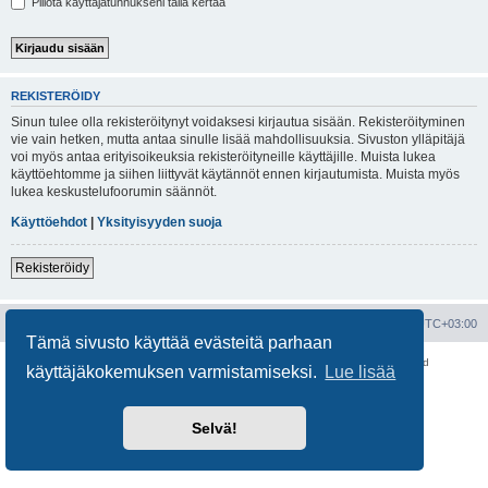
Piilota käyttäjätunnukseni tällä kertaa
REKISTERÖIDY
Sinun tulee olla rekisteröitynyt voidaksesi kirjautua sisään. Rekisteröityminen
vie vain hetken, mutta antaa sinulle lisää mahdollisuuksia. Sivuston ylläpitäjä
voi myös antaa erityisoikeuksia rekisteröityneille käyttäjille. Muista lukea
käyttöehtomme ja siihen liittyvät käytännöt ennen kirjautumista. Muista myös
lukea keskustelufoorumin säännöt.
Käyttöehdot
|
Yksityisyyden suoja
Rekisteröidy
Portal
Etusivu
Kaikki ajat ovat
UTC+03:00
Tämä sivusto käyttää evästeitä parhaan
Keskustelufoorumin ohjelmisto
phpBB
® Forum Software © phpBB Limited
käyttäjäkokemuksen varmistamiseksi.
Lue lisää
Käännös: phpBB Suomi (lurttinen, harritapio, Pettis)
Yksityisyys
|
Ehdot
Selvä!