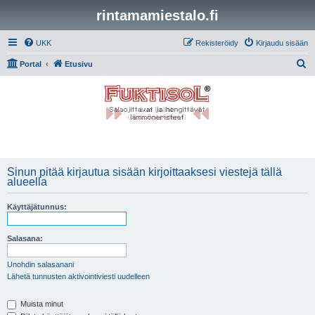
rintamamiestalo.fi
UKK
Rekisteröidy
Kirjaudu sisään
E
Portal
Etusivu
t
s
i
Sinun pitää kirjautua sisään kirjoittaaksesi viestejä tällä
alueella
Käyttäjätunnus:
Salasana:
Unohdin salasanani
Lähetä tunnusten aktivointiviesti uudelleen
Muista minut