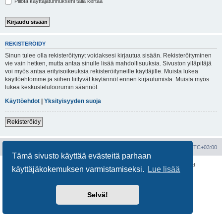
Piilota käyttäjätunnukseni tällä kertaa
REKISTERÖIDY
Sinun tulee olla rekisteröitynyt voidaksesi kirjautua sisään. Rekisteröityminen
vie vain hetken, mutta antaa sinulle lisää mahdollisuuksia. Sivuston ylläpitäjä
voi myös antaa erityisoikeuksia rekisteröityneille käyttäjille. Muista lukea
käyttöehtomme ja siihen liittyvät käytännöt ennen kirjautumista. Muista myös
lukea keskustelufoorumin säännöt.
Käyttöehdot
|
Yksityisyyden suoja
Rekisteröidy
Portal
Etusivu
Kaikki ajat ovat
UTC+03:00
Tämä sivusto käyttää evästeitä parhaan
Keskustelufoorumin ohjelmisto
phpBB
® Forum Software © phpBB Limited
käyttäjäkokemuksen varmistamiseksi.
Lue lisää
Käännös: phpBB Suomi (lurttinen, harritapio, Pettis)
Yksityisyys
|
Ehdot
Selvä!