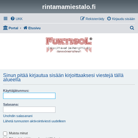
rintamamiestalo.fi
UKK
Rekisteröidy
Kirjaudu sisään
E
Portal
Etusivu
t
s
i
Sinun pitää kirjautua sisään kirjoittaaksesi viestejä tällä
alueella
Käyttäjätunnus:
Salasana:
Unohdin salasanani
Lähetä tunnusten aktivointiviesti uudelleen
Muista minut