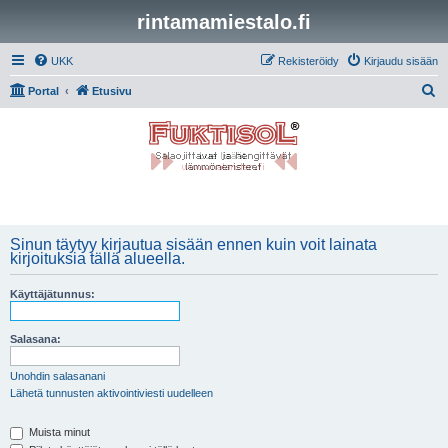
rintamamiestalo.fi
UKK
Rekisteröidy
Kirjaudu sisään
E
Portal
Etusivu
t
s
i
Sinun täytyy kirjautua sisään ennen kuin voit lainata
kirjoituksia tällä alueella.
Käyttäjätunnus:
Salasana:
Unohdin salasanani
Lähetä tunnusten aktivointiviesti uudelleen
Muista minut