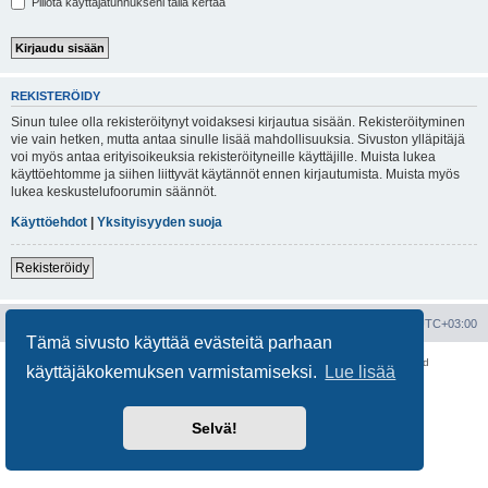
Piilota käyttäjätunnukseni tällä kertaa
REKISTERÖIDY
Sinun tulee olla rekisteröitynyt voidaksesi kirjautua sisään. Rekisteröityminen
vie vain hetken, mutta antaa sinulle lisää mahdollisuuksia. Sivuston ylläpitäjä
voi myös antaa erityisoikeuksia rekisteröityneille käyttäjille. Muista lukea
käyttöehtomme ja siihen liittyvät käytännöt ennen kirjautumista. Muista myös
lukea keskustelufoorumin säännöt.
Käyttöehdot
|
Yksityisyyden suoja
Rekisteröidy
Portal
Etusivu
Kaikki ajat ovat
UTC+03:00
Tämä sivusto käyttää evästeitä parhaan
Keskustelufoorumin ohjelmisto
phpBB
® Forum Software © phpBB Limited
käyttäjäkokemuksen varmistamiseksi.
Lue lisää
Käännös: phpBB Suomi (lurttinen, harritapio, Pettis)
Yksityisyys
|
Ehdot
Selvä!